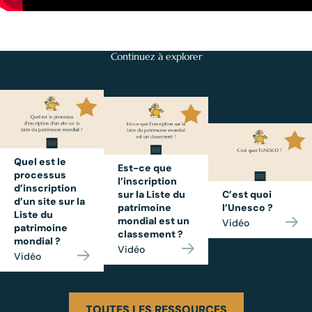
Continuez à explorer
Quel est le
Est-ce que
processus
l’inscription
d’inscription
sur la Liste du
C’est quoi
d’un site sur la
patrimoine
l’Unesco ?
Liste du
mondial est un
Vidéo
patrimoine
classement ?
mondial ?
Vidéo
Vidéo
TOUTES LES RESSOURCES