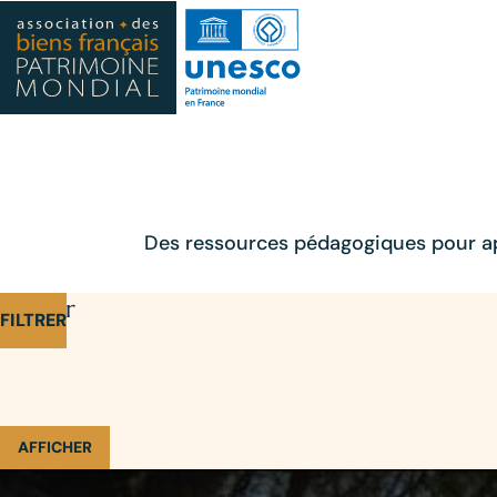
Des ressources pédagogiques pour app
Affiner
FILTRER
AFFICHER