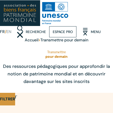
FR
EN
RECHERCHE
ESPACE PRO
MENU
(OUVRIR LA RECHERCHE)
(OUVRIR LE MENU)
›
Accueil
Transmettre pour demain
Transmettre
pour demain
Des ressources pédagogiques pour approfondir la
notion de patrimoine mondial et en découvrir
davantage sur les sites inscrits
Affiner
FILTRER