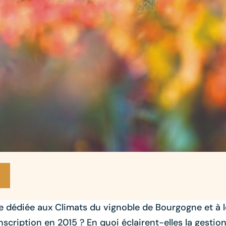
que dédiée aux Climats du vignoble de Bourgogne et à
scription en 2015 ? En quoi éclairent-elles la gestio