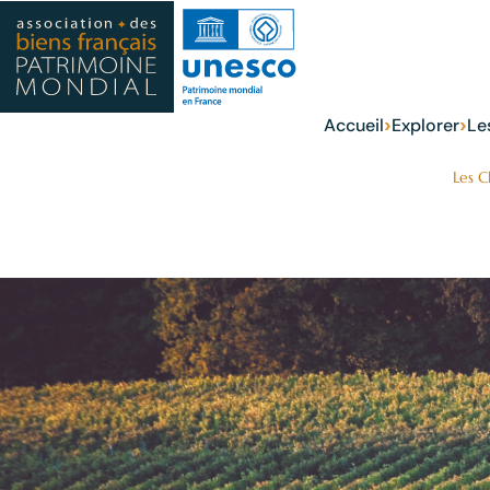
›
›
Accueil
Explorer
Le
Les C