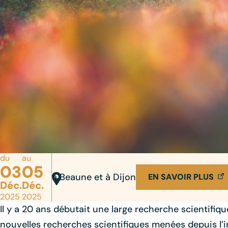
du
au
03
05
à Beaune et à Dijon
EN SAVOIR PLUS
Déc.
Déc.
2025
2025
Il y a 20 ans débutait une large recherche scientifi
nouvelles recherches scientifiques menées depuis l’in