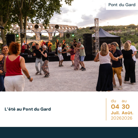
Pont du Gard
du
au
04
30
L’été au Pont du Gard
Juil.
Août.
2026
2026