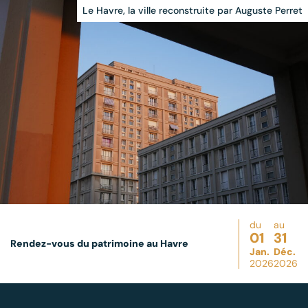
Le Havre, la ville reconstruite par Auguste Perret
du
au
01
31
Rendez-vous du patrimoine au Havre
Jan.
Déc.
2026
2026