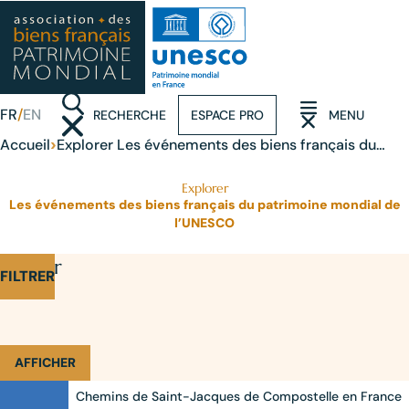
FR
EN
RECHERCHE
ESPACE PRO
MENU
(OUVRIR LA RECHERCHE)
(OUVRIR LE MENU)
›
Accueil
Explorer Les événements des biens français du
patrimoine mondial de l’UNESCO
Explorer
Les événements des biens français du patrimoine mondial de
l’UNESCO
Affiner
FILTRER
AFFICHER
Chemins de Saint-Jacques de Compostelle en France